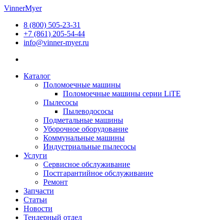
Перейти
VinnerMyer
к
8 (800) 505-23-31
содержимому
+7 (861) 205-54-44
info@vinner-myer.ru
Каталог
Поломоечные машины
Поломоечные машины серии LiTE
Пылесосы
Пылеводососы
Подметальные машины
Уборочное оборудование
Коммунальные машины
Индустриальные пылесосы
Услуги
Сервисное обслуживание
Постгарантийное обслуживание
Ремонт
Запчасти
Статьи
Новости
Тендерный отдел