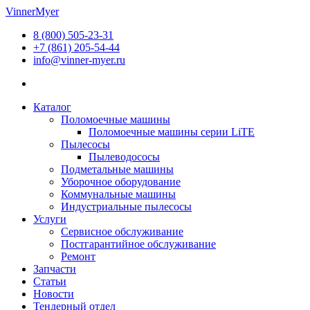
Перейти
VinnerMyer
к
8 (800) 505-23-31
содержимому
+7 (861) 205-54-44
info@vinner-myer.ru
Каталог
Поломоечные машины
Поломоечные машины серии LiTE
Пылесосы
Пылеводососы
Подметальные машины
Уборочное оборудование
Коммунальные машины
Индустриальные пылесосы
Услуги
Сервисное обслуживание
Постгарантийное обслуживание
Ремонт
Запчасти
Статьи
Новости
Тендерный отдел