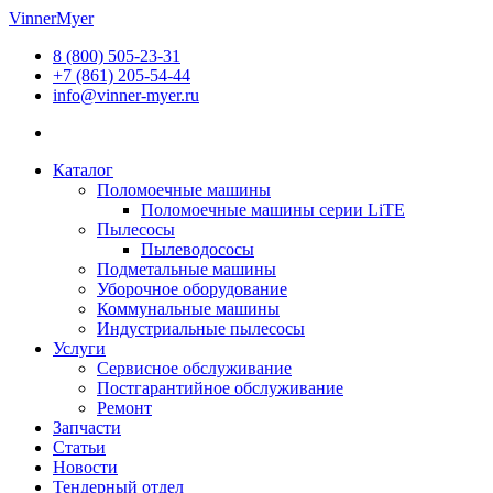
Перейти
VinnerMyer
к
8 (800) 505-23-31
содержимому
+7 (861) 205-54-44
info@vinner-myer.ru
Каталог
Поломоечные машины
Поломоечные машины серии LiTE
Пылесосы
Пылеводососы
Подметальные машины
Уборочное оборудование
Коммунальные машины
Индустриальные пылесосы
Услуги
Сервисное обслуживание
Постгарантийное обслуживание
Ремонт
Запчасти
Статьи
Новости
Тендерный отдел