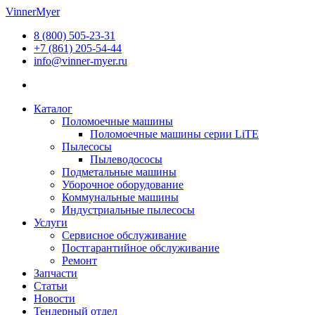
Перейти
VinnerMyer
к
8 (800) 505-23-31
содержимому
+7 (861) 205-54-44
info@vinner-myer.ru
Каталог
Поломоечные машины
Поломоечные машины серии LiTE
Пылесосы
Пылеводососы
Подметальные машины
Уборочное оборудование
Коммунальные машины
Индустриальные пылесосы
Услуги
Сервисное обслуживание
Постгарантийное обслуживание
Ремонт
Запчасти
Статьи
Новости
Тендерный отдел