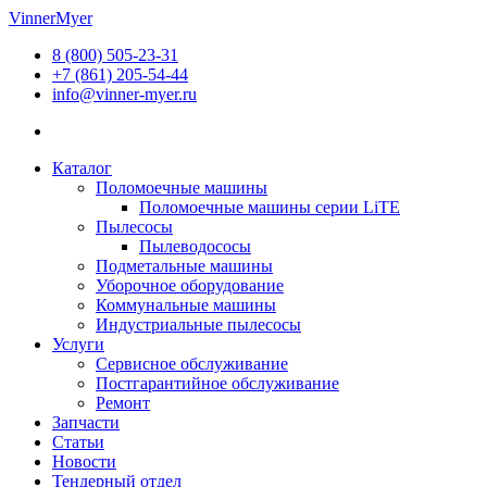
Перейти
VinnerMyer
к
8 (800) 505-23-31
содержимому
+7 (861) 205-54-44
info@vinner-myer.ru
Каталог
Поломоечные машины
Поломоечные машины серии LiTE
Пылесосы
Пылеводососы
Подметальные машины
Уборочное оборудование
Коммунальные машины
Индустриальные пылесосы
Услуги
Сервисное обслуживание
Постгарантийное обслуживание
Ремонт
Запчасти
Статьи
Новости
Тендерный отдел