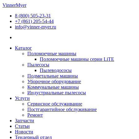
Перейти
VinnerMyer
к
8 (800) 505-23-31
содержимому
+7 (861) 205-54-44
info@vinner-myer.ru
Каталог
Поломоечные машины
Поломоечные машины серии LiTE
Пылесосы
Пылеводососы
Подметальные машины
Уборочное оборудование
Коммунальные машины
Индустриальные пылесосы
Услуги
Сервисное обслуживание
Постгарантийное обслуживание
Ремонт
Запчасти
Статьи
Новости
Тендерный отдел