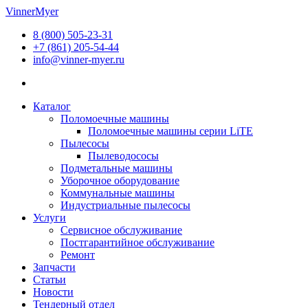
Перейти
VinnerMyer
к
8 (800) 505-23-31
содержимому
+7 (861) 205-54-44
info@vinner-myer.ru
Каталог
Поломоечные машины
Поломоечные машины серии LiTE
Пылесосы
Пылеводососы
Подметальные машины
Уборочное оборудование
Коммунальные машины
Индустриальные пылесосы
Услуги
Сервисное обслуживание
Постгарантийное обслуживание
Ремонт
Запчасти
Статьи
Новости
Тендерный отдел