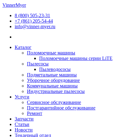
Перейти
VinnerMyer
к
8 (800) 505-23-31
содержимому
+7 (861) 205-54-44
info@vinner-myer.ru
Каталог
Поломоечные машины
Поломоечные машины серии LiTE
Пылесосы
Пылеводососы
Подметальные машины
Уборочное оборудование
Коммунальные машины
Индустриальные пылесосы
Услуги
Сервисное обслуживание
Постгарантийное обслуживание
Ремонт
Запчасти
Статьи
Новости
Тендерный отдел