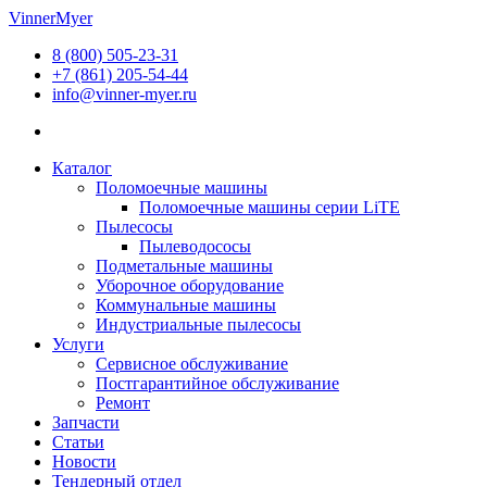
Перейти
VinnerMyer
к
8 (800) 505-23-31
содержимому
+7 (861) 205-54-44
info@vinner-myer.ru
Каталог
Поломоечные машины
Поломоечные машины серии LiTE
Пылесосы
Пылеводососы
Подметальные машины
Уборочное оборудование
Коммунальные машины
Индустриальные пылесосы
Услуги
Сервисное обслуживание
Постгарантийное обслуживание
Ремонт
Запчасти
Статьи
Новости
Тендерный отдел