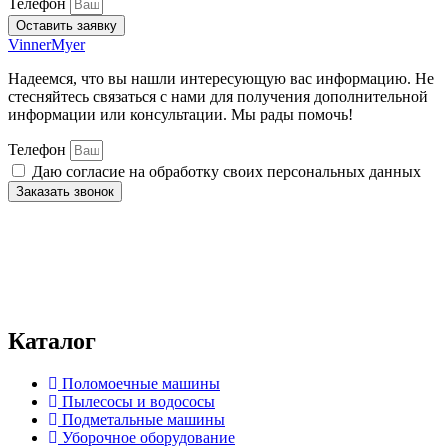
Телефон
Оставить заявку
VinnerMyer
Надеемся, что вы нашли интересующую вас информацию. Не
стесняйтесь связаться с нами для получения дополнительной
информации или консультации. Мы рады помочь!
Телефон
Даю согласие на обработку своих персональных данных
Заказать звонок
Нажимая на кнопку отправки формы, вы даёте
согласие
на
обработку персональных данных и подтверждаете
ознакомление с
политикой конфиденциальности и обработки
персональных данных
. Вы можете ознакомиться с полной
информацией в документе по
ссылке.
Каталог
Поломоечные машины
Пылесосы и водососы
Подметальные машины
Уборочное оборудование