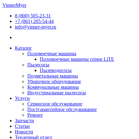
Перейти
VinnerMyer
к
8 (800) 505-23-31
содержимому
+7 (861) 205-54-44
info@vinner-myer.ru
Каталог
Поломоечные машины
Поломоечные машины серии LiTE
Пылесосы
Пылеводососы
Подметальные машины
Уборочное оборудование
Коммунальные машины
Индустриальные пылесосы
Услуги
Сервисное обслуживание
Постгарантийное обслуживание
Ремонт
Запчасти
Статьи
Новости
Тендерный отдел