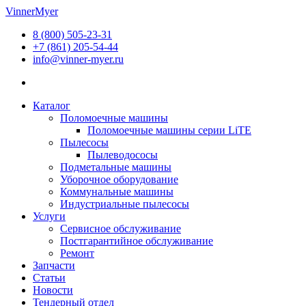
Перейти
VinnerMyer
к
8 (800) 505-23-31
содержимому
+7 (861) 205-54-44
info@vinner-myer.ru
Каталог
Поломоечные машины
Поломоечные машины серии LiTE
Пылесосы
Пылеводососы
Подметальные машины
Уборочное оборудование
Коммунальные машины
Индустриальные пылесосы
Услуги
Сервисное обслуживание
Постгарантийное обслуживание
Ремонт
Запчасти
Статьи
Новости
Тендерный отдел