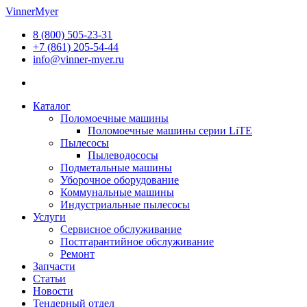
Перейти
VinnerMyer
к
8 (800) 505-23-31
содержимому
+7 (861) 205-54-44
info@vinner-myer.ru
Каталог
Поломоечные машины
Поломоечные машины серии LiTE
Пылесосы
Пылеводососы
Подметальные машины
Уборочное оборудование
Коммунальные машины
Индустриальные пылесосы
Услуги
Сервисное обслуживание
Постгарантийное обслуживание
Ремонт
Запчасти
Статьи
Новости
Тендерный отдел