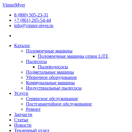
Перейти
VinnerMyer
к
8 (800) 505-23-31
содержимому
+7 (861) 205-54-44
info@vinner-myer.ru
Каталог
Поломоечные машины
Поломоечные машины серии LiTE
Пылесосы
Пылеводососы
Подметальные машины
Уборочное оборудование
Коммунальные машины
Индустриальные пылесосы
Услуги
Сервисное обслуживание
Постгарантийное обслуживание
Ремонт
Запчасти
Статьи
Новости
Тендерный отдел