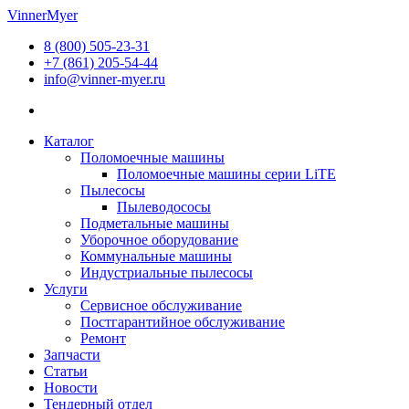
Перейти
VinnerMyer
к
8 (800) 505-23-31
содержимому
+7 (861) 205-54-44
info@vinner-myer.ru
Каталог
Поломоечные машины
Поломоечные машины серии LiTE
Пылесосы
Пылеводососы
Подметальные машины
Уборочное оборудование
Коммунальные машины
Индустриальные пылесосы
Услуги
Сервисное обслуживание
Постгарантийное обслуживание
Ремонт
Запчасти
Статьи
Новости
Тендерный отдел