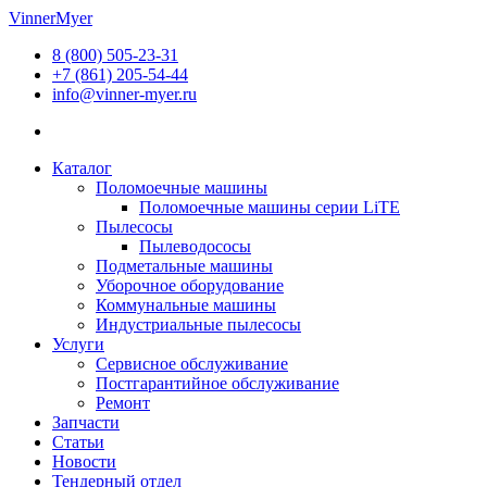
Перейти
VinnerMyer
к
8 (800) 505-23-31
содержимому
+7 (861) 205-54-44
info@vinner-myer.ru
Каталог
Поломоечные машины
Поломоечные машины серии LiTE
Пылесосы
Пылеводососы
Подметальные машины
Уборочное оборудование
Коммунальные машины
Индустриальные пылесосы
Услуги
Сервисное обслуживание
Постгарантийное обслуживание
Ремонт
Запчасти
Статьи
Новости
Тендерный отдел