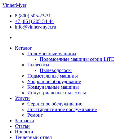
Перейти
VinnerMyer
к
8 (800) 505-23-31
содержимому
+7 (861) 205-54-44
info@vinner-myer.ru
Каталог
Поломоечные машины
Поломоечные машины серии LiTE
Пылесосы
Пылеводососы
Подметальные машины
Уборочное оборудование
Коммунальные машины
Индустриальные пылесосы
Услуги
Сервисное обслуживание
Постгарантийное обслуживание
Ремонт
Запчасти
Статьи
Новости
Тендерный отдел