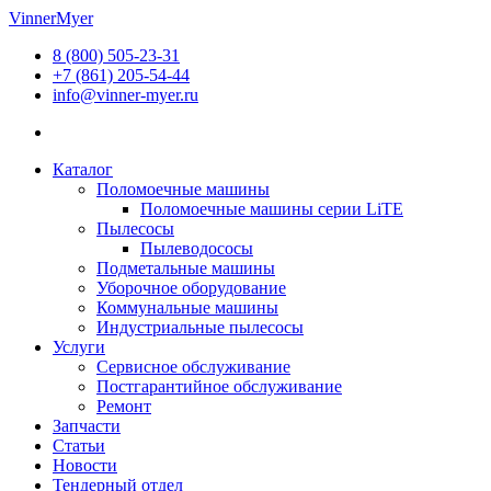
Перейти
VinnerMyer
к
8 (800) 505-23-31
содержимому
+7 (861) 205-54-44
info@vinner-myer.ru
Каталог
Поломоечные машины
Поломоечные машины серии LiTE
Пылесосы
Пылеводососы
Подметальные машины
Уборочное оборудование
Коммунальные машины
Индустриальные пылесосы
Услуги
Сервисное обслуживание
Постгарантийное обслуживание
Ремонт
Запчасти
Статьи
Новости
Тендерный отдел