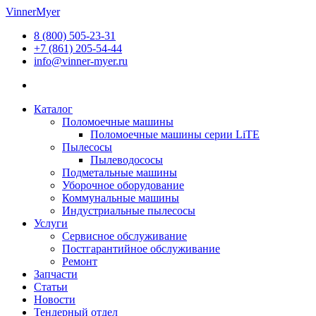
Перейти
VinnerMyer
к
8 (800) 505-23-31
содержимому
+7 (861) 205-54-44
info@vinner-myer.ru
Каталог
Поломоечные машины
Поломоечные машины серии LiTE
Пылесосы
Пылеводососы
Подметальные машины
Уборочное оборудование
Коммунальные машины
Индустриальные пылесосы
Услуги
Сервисное обслуживание
Постгарантийное обслуживание
Ремонт
Запчасти
Статьи
Новости
Тендерный отдел