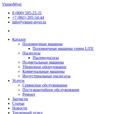
Перейти
VinnerMyer
к
8 (800) 505-23-31
содержимому
+7 (861) 205-54-44
info@vinner-myer.ru
Каталог
Поломоечные машины
Поломоечные машины серии LiTE
Пылесосы
Пылеводососы
Подметальные машины
Уборочное оборудование
Коммунальные машины
Индустриальные пылесосы
Услуги
Сервисное обслуживание
Постгарантийное обслуживание
Ремонт
Запчасти
Статьи
Новости
Тендерный отдел