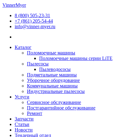
Перейти
VinnerMyer
к
8 (800) 505-23-31
содержимому
+7 (861) 205-54-44
info@vinner-myer.ru
Каталог
Поломоечные машины
Поломоечные машины серии LiTE
Пылесосы
Пылеводососы
Подметальные машины
Уборочное оборудование
Коммунальные машины
Индустриальные пылесосы
Услуги
Сервисное обслуживание
Постгарантийное обслуживание
Ремонт
Запчасти
Статьи
Новости
Тендерный отдел