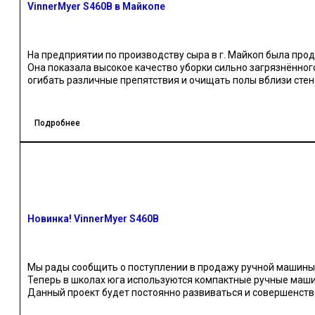
VinnerMyer S460B в Майкопе
На предприятии по производству сыра в г. Майкоп была пр
Она показала высокое качество уборки сильно загрязнённог
огибать различные препятствия и очищать полы вблизи стен
Использование поломоечной машины позволило сократить вр
два раза.
Подробнее
Новинка! VinnerMyer S460B
Мы рады сообщить о поступлении в продажу ручной машины 
Теперь в школах юга используются компактные ручные маши
Данный проект будет постоянно развиваться и совершенств