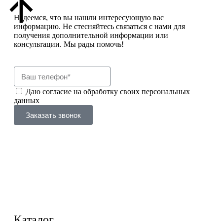
Надеемся, что вы нашли интересующую вас
информацию. Не стесняйтесь связаться с нами для
получения дополнительной информации или
консультации. Мы рады помочь!
Даю согласие на обработку своих персональных
данных
Заказать звонок
Нажимая на кнопку отправки формы, вы даёте
согласие
на обработку персональных данных и подтверждаете
ознакомление с
политикой конфиденциальности и
обработки персональных данных
. Вы можете
ознакомиться с полной информацией в документе по
ссылке.
Каталог