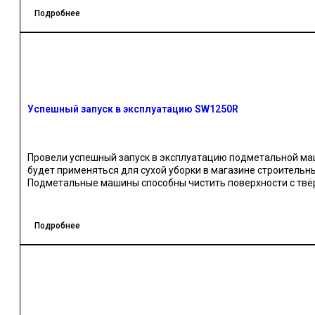
Подметает большие площади лучше, чем любая другая
Подробнее
Система пылеподавления позволяет ей не пылить и ка
имеет бак для воды 50 литров.
Защитный бампер противостоит жестким ударам
Мощные тяговые батареи обеспечивают непрекращающ
Комфортабельный, эргономичный дизайн позволяет о
период.
Сферы применения подметальной машины VinnerMyer SW12
Успешный запуск в эксплуатацию SW1250R
Фабрики, производства
Парковки
Склады, цеха
Провели успешный запуск в эксплуатацию подметальной ма
Транспортный и логистический сектор
будет применяться для сухой уборки в магазине строительны
Заправочные станции
Подметальные машины способны чистить поверхности с твёр
Клининговые компании
металлических предметов, пластиковых пакетов, бумаги, гво
материалов.
Использование такой техники повышает эргономичность убор
Подробнее
подметальной машиной продвигается намного быстрее. Так
ручной труд, увеличив при этом его результативность.