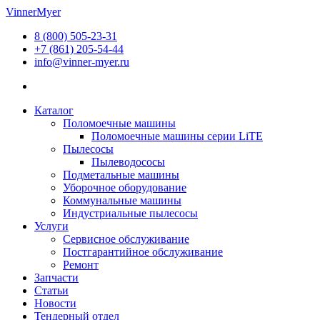
Перейти
VinnerMyer
к
8 (800) 505-23-31
содержимому
+7 (861) 205-54-44
info@vinner-myer.ru
Каталог
Поломоечные машины
Поломоечные машины серии LiTE
Пылесосы
Пылеводососы
Подметальные машины
Уборочное оборудование
Коммунальные машины
Индустриальные пылесосы
Услуги
Сервисное обслуживание
Постгарантийное обслуживание
Ремонт
Запчасти
Статьи
Новости
Тендерный отдел