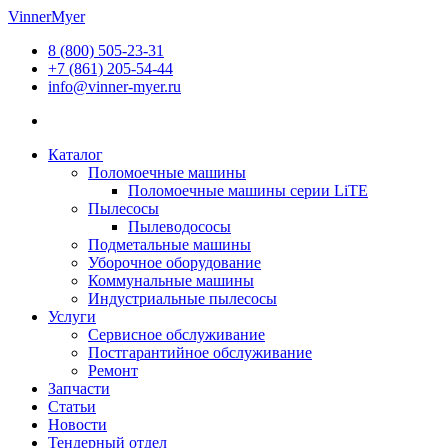
Перейти
VinnerMyer
к
8 (800) 505-23-31
содержимому
+7 (861) 205-54-44
info@vinner-myer.ru
Каталог
Поломоечные машины
Поломоечные машины серии LiTE
Пылесосы
Пылеводососы
Подметальные машины
Уборочное оборудование
Коммунальные машины
Индустриальные пылесосы
Услуги
Сервисное обслуживание
Постгарантийное обслуживание
Ремонт
Запчасти
Статьи
Новости
Тендерный отдел