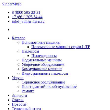
Перейти
VinnerMyer
к
8 (800) 505-23-31
содержимому
+7 (861) 205-54-44
info@vinner-myer.ru
Каталог
Поломоечные машины
Поломоечные машины серии LiTE
Пылесосы
Пылеводососы
Подметальные машины
Уборочное оборудование
Коммунальные машины
Индустриальные пылесосы
Услуги
Сервисное обслуживание
Постгарантийное обслуживание
Ремонт
Запчасти
Статьи
Новости
Тендерный отдел