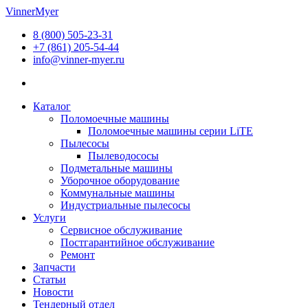
Перейти
VinnerMyer
к
8 (800) 505-23-31
содержимому
+7 (861) 205-54-44
info@vinner-myer.ru
Каталог
Поломоечные машины
Поломоечные машины серии LiTE
Пылесосы
Пылеводососы
Подметальные машины
Уборочное оборудование
Коммунальные машины
Индустриальные пылесосы
Услуги
Сервисное обслуживание
Постгарантийное обслуживание
Ремонт
Запчасти
Статьи
Новости
Тендерный отдел