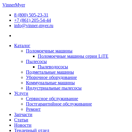
Перейти
VinnerMyer
к
8 (800) 505-23-31
содержимому
+7 (861) 205-54-44
info@vinner-myer.ru
Каталог
Поломоечные машины
Поломоечные машины серии LiTE
Пылесосы
Пылеводососы
Подметальные машины
Уборочное оборудование
Коммунальные машины
Индустриальные пылесосы
Услуги
Сервисное обслуживание
Постгарантийное обслуживание
Ремонт
Запчасти
Статьи
Новости
Тендерный отдел