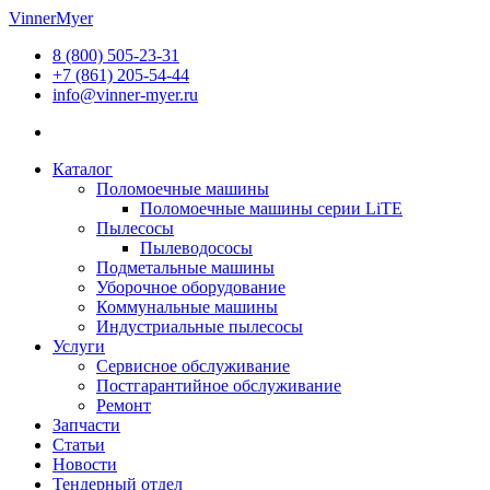
Перейти
VinnerMyer
к
8 (800) 505-23-31
содержимому
+7 (861) 205-54-44
info@vinner-myer.ru
Каталог
Поломоечные машины
Поломоечные машины серии LiTE
Пылесосы
Пылеводососы
Подметальные машины
Уборочное оборудование
Коммунальные машины
Индустриальные пылесосы
Услуги
Сервисное обслуживание
Постгарантийное обслуживание
Ремонт
Запчасти
Статьи
Новости
Тендерный отдел