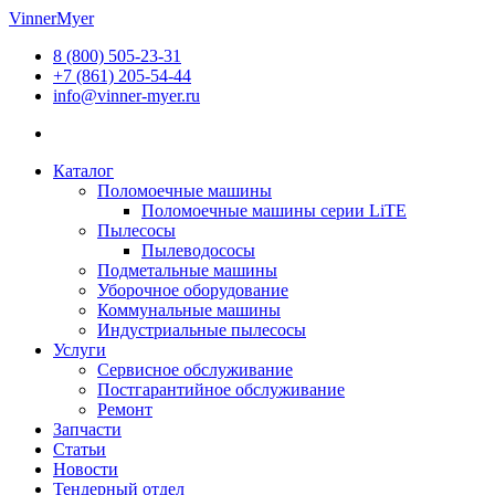
Перейти
VinnerMyer
к
8 (800) 505-23-31
содержимому
+7 (861) 205-54-44
info@vinner-myer.ru
Каталог
Поломоечные машины
Поломоечные машины серии LiTE
Пылесосы
Пылеводососы
Подметальные машины
Уборочное оборудование
Коммунальные машины
Индустриальные пылесосы
Услуги
Сервисное обслуживание
Постгарантийное обслуживание
Ремонт
Запчасти
Статьи
Новости
Тендерный отдел