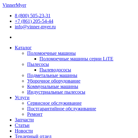
Перейти
VinnerMyer
к
8 (800) 505-23-31
содержимому
+7 (861) 205-54-44
info@vinner-myer.ru
Каталог
Поломоечные машины
Поломоечные машины серии LiTE
Пылесосы
Пылеводососы
Подметальные машины
Уборочное оборудование
Коммунальные машины
Индустриальные пылесосы
Услуги
Сервисное обслуживание
Постгарантийное обслуживание
Ремонт
Запчасти
Статьи
Новости
Тендерный отдел