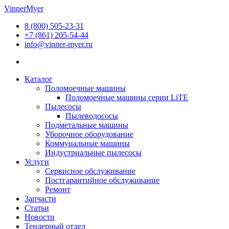
Перейти
VinnerMyer
к
8 (800) 505-23-31
содержимому
+7 (861) 205-54-44
info@vinner-myer.ru
Каталог
Поломоечные машины
Поломоечные машины серии LiTE
Пылесосы
Пылеводососы
Подметальные машины
Уборочное оборудование
Коммунальные машины
Индустриальные пылесосы
Услуги
Сервисное обслуживание
Постгарантийное обслуживание
Ремонт
Запчасти
Статьи
Новости
Тендерный отдел