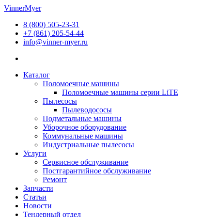
Перейти
VinnerMyer
к
8 (800) 505-23-31
содержимому
+7 (861) 205-54-44
info@vinner-myer.ru
Каталог
Поломоечные машины
Поломоечные машины серии LiTE
Пылесосы
Пылеводососы
Подметальные машины
Уборочное оборудование
Коммунальные машины
Индустриальные пылесосы
Услуги
Сервисное обслуживание
Постгарантийное обслуживание
Ремонт
Запчасти
Статьи
Новости
Тендерный отдел