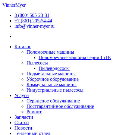
Перейти
VinnerMyer
к
8 (800) 505-23-31
содержимому
+7 (861) 205-54-44
info@vinner-myer.ru
Каталог
Поломоечные машины
Поломоечные машины серии LiTE
Пылесосы
Пылеводососы
Подметальные машины
Уборочное оборудование
Коммунальные машины
Индустриальные пылесосы
Услуги
Сервисное обслуживание
Постгарантийное обслуживание
Ремонт
Запчасти
Статьи
Новости
Тендерный отдел