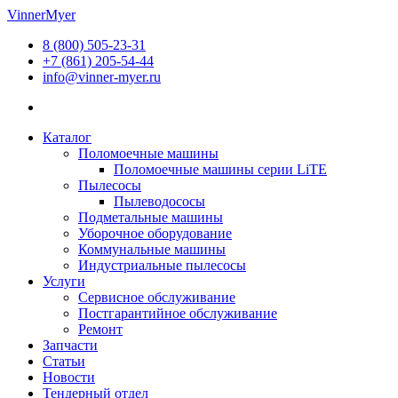
Перейти
VinnerMyer
к
8 (800) 505-23-31
содержимому
+7 (861) 205-54-44
info@vinner-myer.ru
Каталог
Поломоечные машины
Поломоечные машины серии LiTE
Пылесосы
Пылеводососы
Подметальные машины
Уборочное оборудование
Коммунальные машины
Индустриальные пылесосы
Услуги
Сервисное обслуживание
Постгарантийное обслуживание
Ремонт
Запчасти
Статьи
Новости
Тендерный отдел