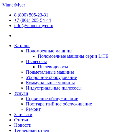
Перейти
VinnerMyer
к
8 (800) 505-23-31
содержимому
+7 (861) 205-54-44
info@vinner-myer.ru
Каталог
Поломоечные машины
Поломоечные машины серии LiTE
Пылесосы
Пылеводососы
Подметальные машины
Уборочное оборудование
Коммунальные машины
Индустриальные пылесосы
Услуги
Сервисное обслуживание
Постгарантийное обслуживание
Ремонт
Запчасти
Статьи
Новости
Тендерный отдел