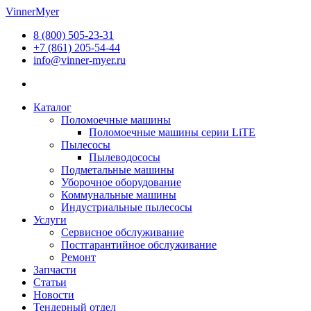
Перейти
VinnerMyer
к
8 (800) 505-23-31
содержимому
+7 (861) 205-54-44
info@vinner-myer.ru
Каталог
Поломоечные машины
Поломоечные машины серии LiTE
Пылесосы
Пылеводососы
Подметальные машины
Уборочное оборудование
Коммунальные машины
Индустриальные пылесосы
Услуги
Сервисное обслуживание
Постгарантийное обслуживание
Ремонт
Запчасти
Статьи
Новости
Тендерный отдел