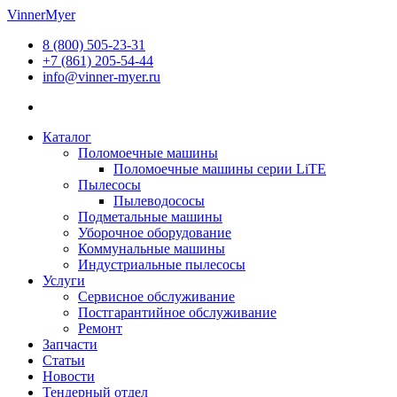
Перейти
VinnerMyer
к
8 (800) 505-23-31
содержимому
+7 (861) 205-54-44
info@vinner-myer.ru
Каталог
Поломоечные машины
Поломоечные машины серии LiTE
Пылесосы
Пылеводососы
Подметальные машины
Уборочное оборудование
Коммунальные машины
Индустриальные пылесосы
Услуги
Сервисное обслуживание
Постгарантийное обслуживание
Ремонт
Запчасти
Статьи
Новости
Тендерный отдел