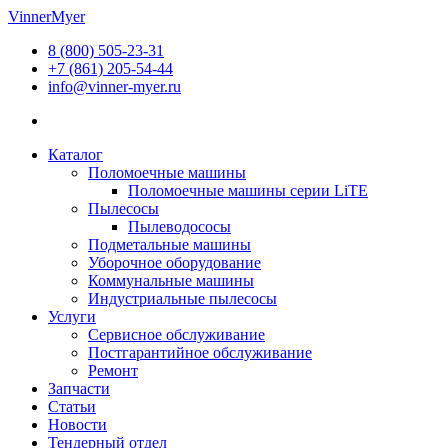
Перейти
VinnerMyer
к
8 (800) 505-23-31
содержимому
+7 (861) 205-54-44
info@vinner-myer.ru
Каталог
Поломоечные машины
Поломоечные машины серии LiTE
Пылесосы
Пылеводососы
Подметальные машины
Уборочное оборудование
Коммунальные машины
Индустриальные пылесосы
Услуги
Сервисное обслуживание
Постгарантийное обслуживание
Ремонт
Запчасти
Статьи
Новости
Тендерный отдел