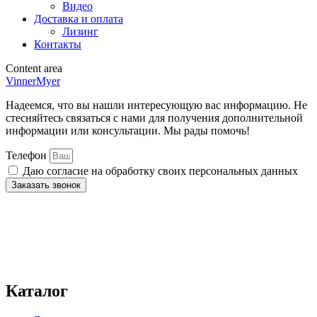
Видео
Доставка и оплата
Лизинг
Контакты
Content area
VinnerMyer
Надеемся, что вы нашли интересующую вас информацию. Не
стесняйтесь связаться с нами для получения дополнительной
информации или консультации. Мы рады помочь!
Телефон
Даю согласие на обработку своих персональных данных
Заказать звонок
Нажимая на кнопку отправки формы, вы даёте
согласие
на
обработку персональных данных и подтверждаете
ознакомление с
политикой конфиденциальности и обработки
персональных данных
. Вы можете ознакомиться с полной
информацией в документе по
ссылке.
Каталог