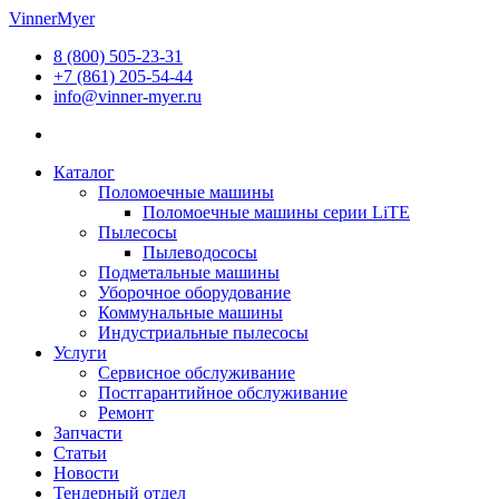
Перейти
VinnerMyer
к
8 (800) 505-23-31
содержимому
+7 (861) 205-54-44
info@vinner-myer.ru
Каталог
Поломоечные машины
Поломоечные машины серии LiTE
Пылесосы
Пылеводососы
Подметальные машины
Уборочное оборудование
Коммунальные машины
Индустриальные пылесосы
Услуги
Сервисное обслуживание
Постгарантийное обслуживание
Ремонт
Запчасти
Статьи
Новости
Тендерный отдел