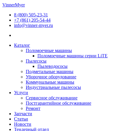
Перейти
VinnerMyer
к
8 (800) 505-23-31
содержимому
+7 (861) 205-54-44
info@vinner-myer.ru
Каталог
Поломоечные машины
Поломоечные машины серии LiTE
Пылесосы
Пылеводососы
Подметальные машины
Уборочное оборудование
Коммунальные машины
Индустриальные пылесосы
Услуги
Сервисное обслуживание
Постгарантийное обслуживание
Ремонт
Запчасти
Статьи
Новости
Тендерный отдел