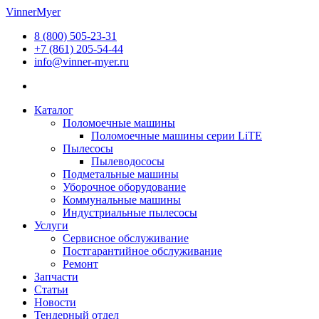
Перейти
VinnerMyer
к
8 (800) 505-23-31
содержимому
+7 (861) 205-54-44
info@vinner-myer.ru
Каталог
Поломоечные машины
Поломоечные машины серии LiTE
Пылесосы
Пылеводососы
Подметальные машины
Уборочное оборудование
Коммунальные машины
Индустриальные пылесосы
Услуги
Сервисное обслуживание
Постгарантийное обслуживание
Ремонт
Запчасти
Статьи
Новости
Тендерный отдел