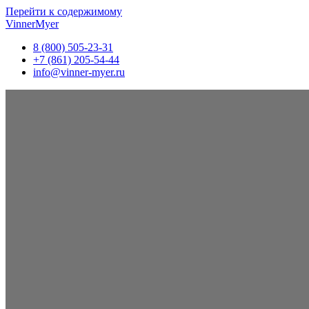
Перейти к содержимому
VinnerMyer
8 (800) 505-23-31
+7 (861) 205-54-44
info@vinner-myer.ru