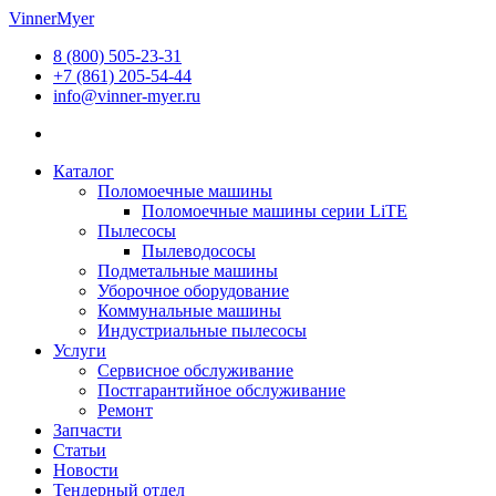
Перейти
VinnerMyer
к
8 (800) 505-23-31
содержимому
+7 (861) 205-54-44
info@vinner-myer.ru
Каталог
Поломоечные машины
Поломоечные машины серии LiTE
Пылесосы
Пылеводососы
Подметальные машины
Уборочное оборудование
Коммунальные машины
Индустриальные пылесосы
Услуги
Сервисное обслуживание
Постгарантийное обслуживание
Ремонт
Запчасти
Статьи
Новости
Тендерный отдел