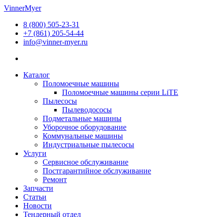
Перейти
VinnerMyer
к
8 (800) 505-23-31
содержимому
+7 (861) 205-54-44
info@vinner-myer.ru
Каталог
Поломоечные машины
Поломоечные машины серии LiTE
Пылесосы
Пылеводососы
Подметальные машины
Уборочное оборудование
Коммунальные машины
Индустриальные пылесосы
Услуги
Сервисное обслуживание
Постгарантийное обслуживание
Ремонт
Запчасти
Статьи
Новости
Тендерный отдел