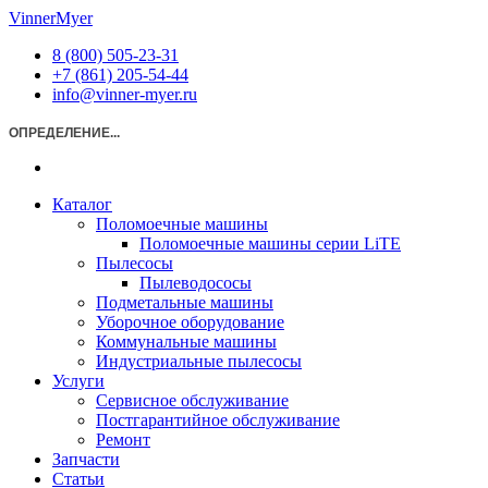
Перейти
VinnerMyer
к
8 (800) 505-23-31
содержимому
+7 (861) 205-54-44
info@vinner-myer.ru
ОПРЕДЕЛЕНИЕ...
Каталог
Поломоечные машины
Поломоечные машины серии LiTE
Пылесосы
Пылеводососы
Подметальные машины
Уборочное оборудование
Коммунальные машины
Индустриальные пылесосы
Услуги
Сервисное обслуживание
Постгарантийное обслуживание
Ремонт
Запчасти
Статьи