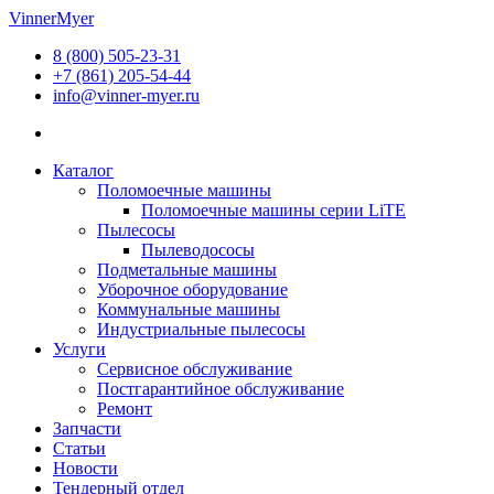
Перейти
VinnerMyer
к
8 (800) 505-23-31
содержимому
+7 (861) 205-54-44
info@vinner-myer.ru
Каталог
Поломоечные машины
Поломоечные машины серии LiTE
Пылесосы
Пылеводососы
Подметальные машины
Уборочное оборудование
Коммунальные машины
Индустриальные пылесосы
Услуги
Сервисное обслуживание
Постгарантийное обслуживание
Ремонт
Запчасти
Статьи
Новости
Тендерный отдел