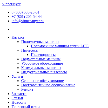
Перейти
VinnerMyer
к
8 (800) 505-23-31
содержимому
+7 (861) 205-54-44
info@vinner-myer.ru
Каталог
Поломоечные машины
Поломоечные машины серии LiTE
Пылесосы
Пылеводососы
Подметальные машины
Уборочное оборудование
Коммунальные машины
Индустриальные пылесосы
Услуги
Сервисное обслуживание
Постгарантийное обслуживание
Ремонт
Запчасти
Статьи
Новости
Тендерный отдел