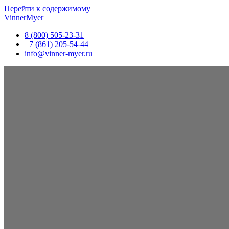
Перейти к содержимому
VinnerMyer
8 (800) 505-23-31
+7 (861) 205-54-44
info@vinner-myer.ru