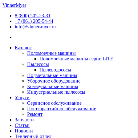
Перейти
VinnerMyer
к
8 (800) 505-23-31
содержимому
+7 (861) 205-54-44
info@vinner-myer.ru
Каталог
Поломоечные машины
Поломоечные машины серии LiTE
Пылесосы
Пылеводососы
Подметальные машины
Уборочное оборудование
Коммунальные машины
Индустриальные пылесосы
Услуги
Сервисное обслуживание
Постгарантийное обслуживание
Ремонт
Запчасти
Статьи
Новости
Тендерный отдел