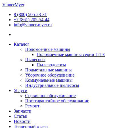
Перейти
VinnerMyer
к
8 (800) 505-23-31
содержимому
+7 (861) 205-54-44
info@vinner-myer.ru
Каталог
Поломоечные машины
Поломоечные машины серии LiTE
Пылесосы
Пылеводососы
Подметальные машины
Уборочное оборудование
Коммунальные машины
Индустриальные пылесосы
Услуги
Сервисное обслуживание
Постгарантийное обслуживание
Ремонт
Запчасти
Статьи
Новости
Тендерный отдел